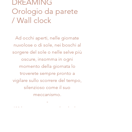
DREAMING
Orologio da parete
/ Wall clock
Ad occhi aperti, nelle giornate
nuvolose o di sole, nei boschi al
sorgere del sole o nelle selve più
oscure, insomma in ogni
momento della giornata lo
troverete sempre pronto a
vigilare sullo scorrere del tempo,
silenzioso come il suo
meccanismo.
-
With eyes open, on cloudy days
or during the night, in the woods
at sunrise or in the darkest forest
– in fact at any time of day – you